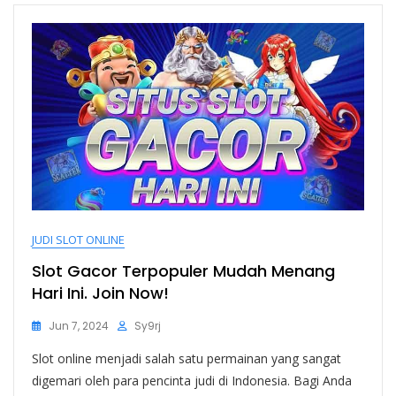
JUDI SLOT ONLINE
Slot Gacor Terpopuler Mudah Menang
Hari Ini. Join Now!
Jun 7, 2024
Sy9rj
Slot online menjadi salah satu permainan yang sangat
digemari oleh para pencinta judi di Indonesia. Bagi Anda