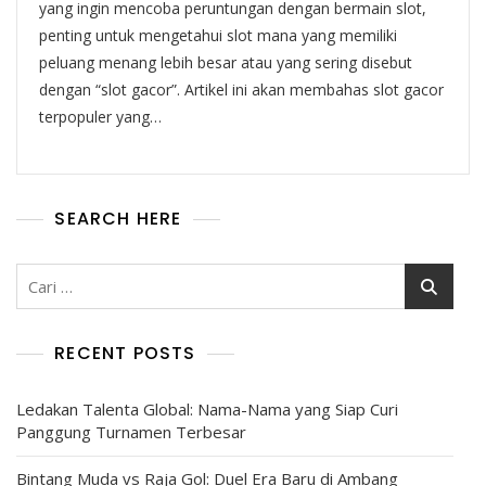
yang ingin mencoba peruntungan dengan bermain slot,
penting untuk mengetahui slot mana yang memiliki
peluang menang lebih besar atau yang sering disebut
dengan “slot gacor”. Artikel ini akan membahas slot gacor
terpopuler yang…
SEARCH HERE
Cari
untuk:
RECENT POSTS
Ledakan Talenta Global: Nama-Nama yang Siap Curi
Panggung Turnamen Terbesar
Bintang Muda vs Raja Gol: Duel Era Baru di Ambang