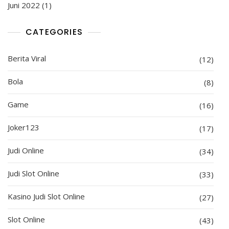
Juni 2022
(1)
CATEGORIES
Berita Viral
(12)
Bola
(8)
Game
(16)
Joker123
(17)
Judi Online
(34)
Judi Slot Online
(33)
Kasino Judi Slot Online
(27)
Slot Online
(43)