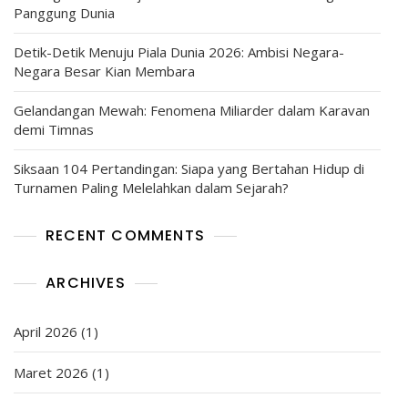
Panggung Dunia
Detik-Detik Menuju Piala Dunia 2026: Ambisi Negara-
Negara Besar Kian Membara
Gelandangan Mewah: Fenomena Miliarder dalam Karavan
demi Timnas
Siksaan 104 Pertandingan: Siapa yang Bertahan Hidup di
Turnamen Paling Melelahkan dalam Sejarah?
RECENT COMMENTS
ARCHIVES
April 2026
(1)
Maret 2026
(1)