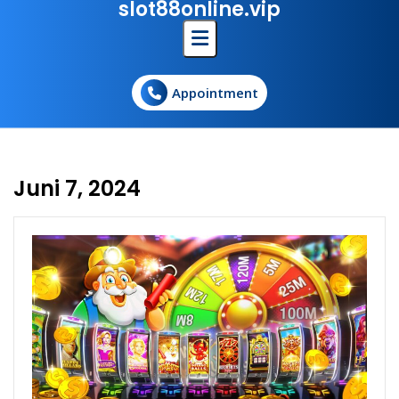
slot88online.vip
Skip
to
content
Appointment
Juni 7, 2024