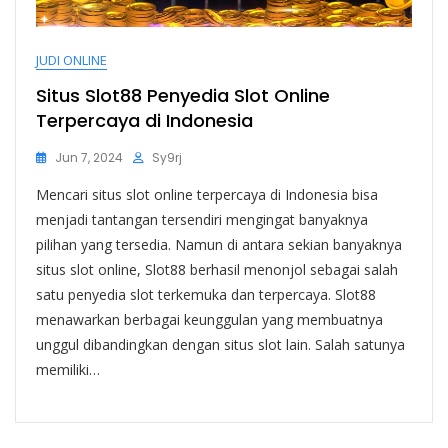
JUDI ONLINE
Situs Slot88 Penyedia Slot Online
Terpercaya di Indonesia
Jun 7, 2024
Sy9rj
Mencari situs slot online terpercaya di Indonesia bisa
menjadi tantangan tersendiri mengingat banyaknya
pilihan yang tersedia. Namun di antara sekian banyaknya
situs slot online, Slot88 berhasil menonjol sebagai salah
satu penyedia slot terkemuka dan terpercaya. Slot88
menawarkan berbagai keunggulan yang membuatnya
unggul dibandingkan dengan situs slot lain. Salah satunya
memiliki…