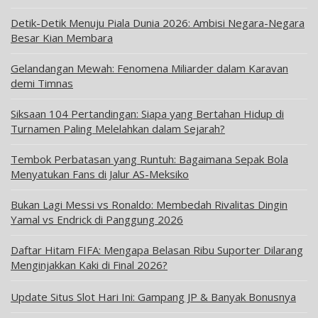
Detik-Detik Menuju Piala Dunia 2026: Ambisi Negara-Negara
Besar Kian Membara
Gelandangan Mewah: Fenomena Miliarder dalam Karavan
demi Timnas
Siksaan 104 Pertandingan: Siapa yang Bertahan Hidup di
Turnamen Paling Melelahkan dalam Sejarah?
Tembok Perbatasan yang Runtuh: Bagaimana Sepak Bola
Menyatukan Fans di Jalur AS-Meksiko
Bukan Lagi Messi vs Ronaldo: Membedah Rivalitas Dingin
Yamal vs Endrick di Panggung 2026
Daftar Hitam FIFA: Mengapa Belasan Ribu Suporter Dilarang
Menginjakkan Kaki di Final 2026?
Update Situs Slot Hari Ini: Gampang JP & Banyak Bonusnya