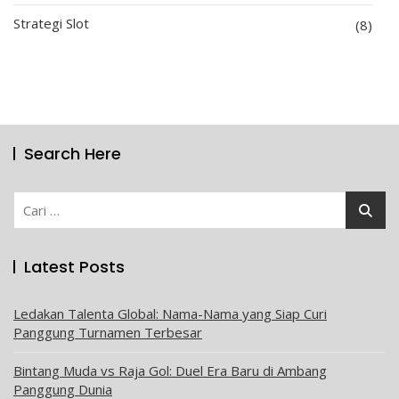
Strategi Slot
(8)
Search Here
Cari
untuk:
Latest Posts
Ledakan Talenta Global: Nama-Nama yang Siap Curi
Panggung Turnamen Terbesar
Bintang Muda vs Raja Gol: Duel Era Baru di Ambang
Panggung Dunia