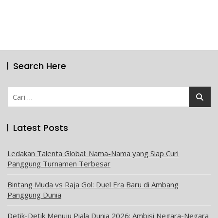
Search Here
Cari
untuk:
Latest Posts
Ledakan Talenta Global: Nama-Nama yang Siap Curi
Panggung Turnamen Terbesar
Bintang Muda vs Raja Gol: Duel Era Baru di Ambang
Panggung Dunia
Detik-Detik Menuju Piala Dunia 2026: Ambisi Negara-Negara