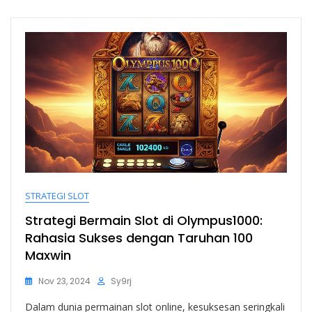
STRATEGI SLOT
Strategi Bermain Slot di Olympus1000:
Rahasia Sukses dengan Taruhan 100
Maxwin
Nov 23, 2024
Sy9rj
Dalam dunia permainan slot online, kesuksesan seringkali