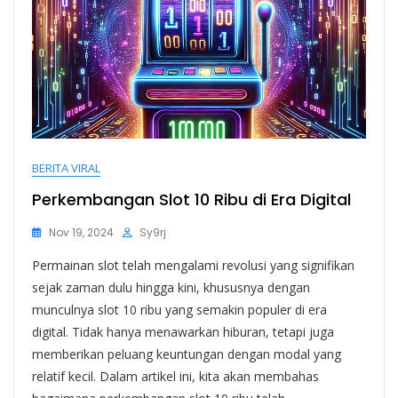
BERITA VIRAL
Perkembangan Slot 10 Ribu di Era Digital
Nov 19, 2024
Sy9rj
Permainan slot telah mengalami revolusi yang signifikan
sejak zaman dulu hingga kini, khususnya dengan
munculnya slot 10 ribu yang semakin populer di era
digital. Tidak hanya menawarkan hiburan, tetapi juga
memberikan peluang keuntungan dengan modal yang
relatif kecil. Dalam artikel ini, kita akan membahas