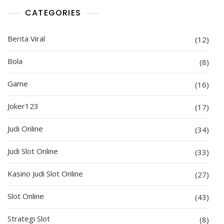
CATEGORIES
Berita Viral
(12)
Bola
(8)
Game
(16)
Joker123
(17)
Judi Online
(34)
Judi Slot Online
(33)
Kasino Judi Slot Online
(27)
Slot Online
(43)
Strategi Slot
(8)