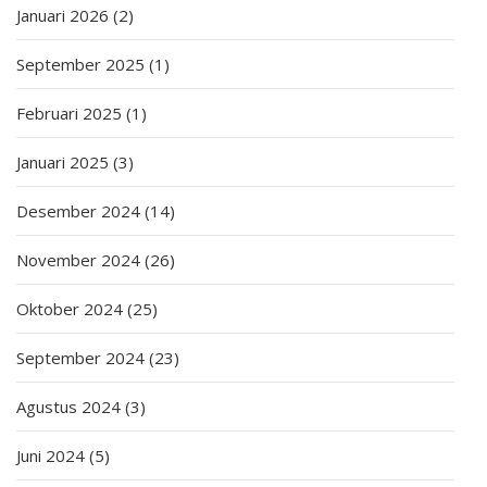
Januari 2026
(2)
September 2025
(1)
Februari 2025
(1)
Januari 2025
(3)
Desember 2024
(14)
November 2024
(26)
Oktober 2024
(25)
September 2024
(23)
Agustus 2024
(3)
Juni 2024
(5)