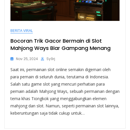
BERITA VIRAL
Bocoran Trik Gacor Bermain di Slot
Mahjong Ways Biar Gampang Menang
Nov 25, 2024
Sy9rj
Saat ini, permainan slot online semakin digemari oleh
para pemain di seluruh dunia, terutama di Indonesia.
Salah satu game slot yang mencuri perhatian para
pemain adalah Mahjong Ways, sebuah permainan dengan
tema khas Tiongkok yang menggabungkan elemen
mahjong dan slot. Namun, seperti permainan slot lainnya,
keberuntungan saja tidak cukup untuk…