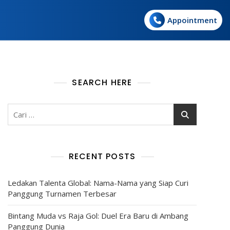
Appointment
SEARCH HERE
Cari
untuk:
RECENT POSTS
Ledakan Talenta Global: Nama-Nama yang Siap Curi
Panggung Turnamen Terbesar
Bintang Muda vs Raja Gol: Duel Era Baru di Ambang
Panggung Dunia