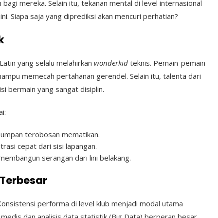
gi mereka. Selain itu, tekanan mental di level internasional
. Siapa saja yang diprediksi akan mencuri perhatian?
k
Latin yang selalu melahirkan
wonderkid
teknis. Pemain-pemain
 mampu memecah pertahanan gerendel. Selain itu, talenta dari
si bermain yang sangat disiplin.
i:
umpan terobosan mematikan.
si cepat dari sisi lapangan.
embangun serangan dari lini belakang.
 Terbesar
 Konsistensi performa di level klub menjadi modal utama
 medis dan analisis data statistik (Big Data) berperan besar