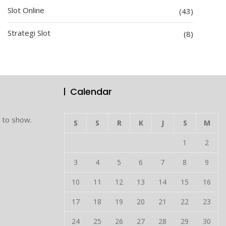
Slot Online
(43)
Strategi Slot
(8)
Calendar
e to show.
S
S
R
K
J
S
M
1
2
3
4
5
6
7
8
9
10
11
12
13
14
15
16
17
18
19
20
21
22
23
24
25
26
27
28
29
30