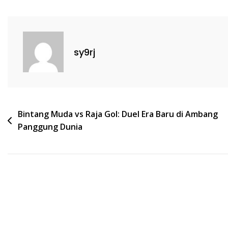
sy9rj
Navigasi
Bintang Muda vs Raja Gol: Duel Era Baru di Ambang
Panggung Dunia
pos