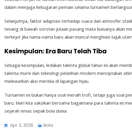
dalam menjaga kebugaran pemain selama turnamen berlangsun
Selanjutnya, faktor adaptasi terhadap cuaca dan atmosfer st
tenang di bawah sorotan jutaan pasang mata biasanya akan me
terkejut jika nama-nama baru akan muncul menghiasi tajuk utam
Kesimpulan: Era Baru Telah Tiba
Sebagai kesimpulan, ledakan talenta global tahun ini akan mem
talenta murni dan teknologi pelatihan modern menciptakan atlet-
melewatkan aksi mereka di lapangan hijau.
Turnamen ini bukan hanya soal meraih trofi, tetapi juga soal 
baru. Mari kita saksikan bersama bagaimana para talenta ini
sejarah emas sepak bola dunia.
Apr 3, 2026
Bola