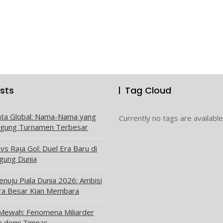
sts
Tag Cloud
nta Global: Nama-Nama yang
Currently no tags are availabl
nggung Turnamen Terbesar
vs Raja Gol: Duel Era Baru di
gung Dunia
enuju Piala Dunia 2026: Ambisi
a Besar Kian Membara
Mewah: Fenomena Miliarder
n demi Timnas