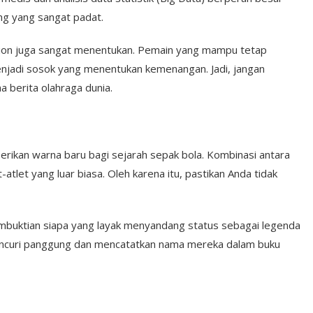
g yang sangat padat.
adion juga sangat menentukan. Pemain yang mampu tetap
njadi sosok yang menentukan kemenangan. Jadi, jangan
a berita olahraga dunia.
berikan warna baru bagi sejarah sepak bola. Kombinasi antara
atlet yang luar biasa. Oleh karena itu, pastikan Anda tidak
pembuktian siapa yang layak menyandang status sebagai legenda
 mencuri panggung dan mencatatkan nama mereka dalam buku