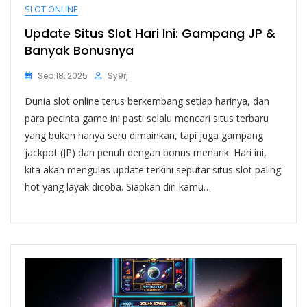
SLOT ONLINE
Update Situs Slot Hari Ini: Gampang JP &
Banyak Bonusnya
Sep 18, 2025
Sy9rj
Dunia slot online terus berkembang setiap harinya, dan
para pecinta game ini pasti selalu mencari situs terbaru
yang bukan hanya seru dimainkan, tapi juga gampang
jackpot (JP) dan penuh dengan bonus menarik. Hari ini,
kita akan mengulas update terkini seputar situs slot paling
hot yang layak dicoba. Siapkan diri kamu…