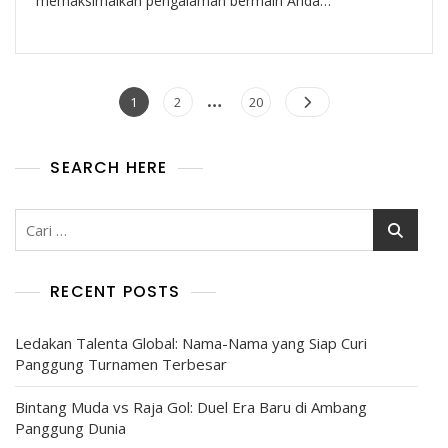
memaksimalkan pengalaman bermain Anda…
Paginasi
…
Page
Page
Page
1
2
20
pos
SEARCH HERE
Cari
untuk:
RECENT POSTS
Ledakan Talenta Global: Nama-Nama yang Siap Curi
Panggung Turnamen Terbesar
Bintang Muda vs Raja Gol: Duel Era Baru di Ambang
Panggung Dunia