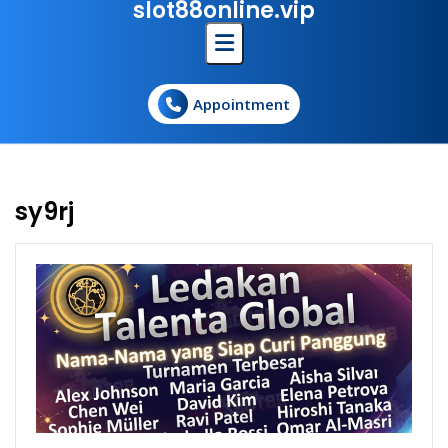
slot88online.vip
Skip
to
content
Appointment
sy9rj