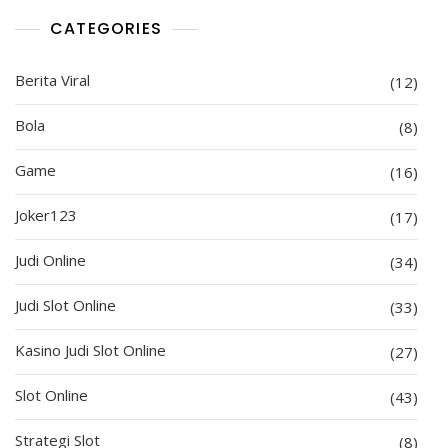
CATEGORIES
Berita Viral
(12)
Bola
(8)
Game
(16)
Joker123
(17)
Judi Online
(34)
Judi Slot Online
(33)
Kasino Judi Slot Online
(27)
Slot Online
(43)
Strategi Slot
(8)