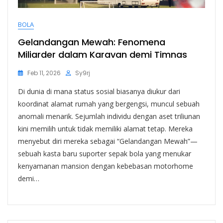
BOLA
Gelandangan Mewah: Fenomena
Miliarder dalam Karavan demi Timnas
Feb 11, 2026
Sy9rj
Di dunia di mana status sosial biasanya diukur dari
koordinat alamat rumah yang bergengsi, muncul sebuah
anomali menarik. Sejumlah individu dengan aset triliunan
kini memilih untuk tidak memiliki alamat tetap. Mereka
menyebut diri mereka sebagai “Gelandangan Mewah”—
sebuah kasta baru suporter sepak bola yang menukar
kenyamanan mansion dengan kebebasan motorhome
demi…