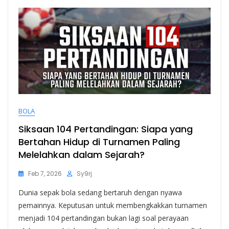
BOLA
Siksaan 104 Pertandingan: Siapa yang
Bertahan Hidup di Turnamen Paling
Melelahkan dalam Sejarah?
Feb 7, 2026
Sy9rj
Dunia sepak bola sedang bertaruh dengan nyawa
pemainnya. Keputusan untuk membengkakkan turnamen
menjadi 104 pertandingan bukan lagi soal perayaan