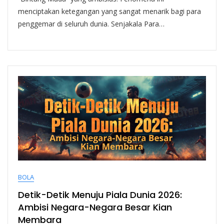
menciptakan ketegangan yang sangat menarik bagi para
penggemar di seluruh dunia. Senjakala Para…
BOLA
Detik-Detik Menuju Piala Dunia 2026:
Ambisi Negara-Negara Besar Kian
Membara