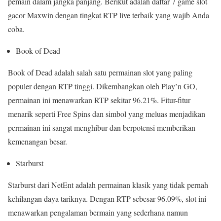
pemain dalam jangka panjang. Berikut adalah daftar 7 game slot
gacor Maxwin dengan tingkat RTP live terbaik yang wajib Anda
coba.
Book of Dead
Book of Dead adalah salah satu permainan slot yang paling
populer dengan RTP tinggi. Dikembangkan oleh Play’n GO,
permainan ini menawarkan RTP sekitar 96.21%. Fitur-fitur
menarik seperti Free Spins dan simbol yang meluas menjadikan
permainan ini sangat menghibur dan berpotensi memberikan
kemenangan besar.
Starburst
Starburst dari NetEnt adalah permainan klasik yang tidak pernah
kehilangan daya tariknya. Dengan RTP sebesar 96.09%, slot ini
menawarkan pengalaman bermain yang sederhana namun