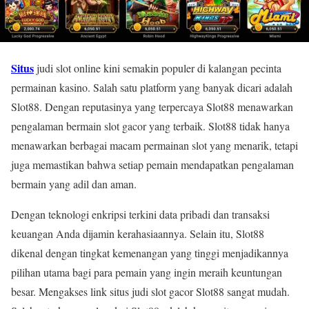
Situs
judi slot online kini semakin populer di kalangan pecinta
permainan kasino. Salah satu platform yang banyak dicari adalah
Slot88. Dengan reputasinya yang terpercaya Slot88 menawarkan
pengalaman bermain slot gacor yang terbaik. Slot88 tidak hanya
menawarkan berbagai macam permainan slot yang menarik, tetapi
juga memastikan bahwa setiap pemain mendapatkan pengalaman
bermain yang adil dan aman.
Dengan teknologi enkripsi terkini data pribadi dan transaksi
keuangan Anda dijamin kerahasiaannya. Selain itu, Slot88
dikenal dengan tingkat kemenangan yang tinggi menjadikannya
pilihan utama bagi para pemain yang ingin meraih keuntungan
besar. Mengakses link situs judi slot gacor Slot88 sangat mudah.