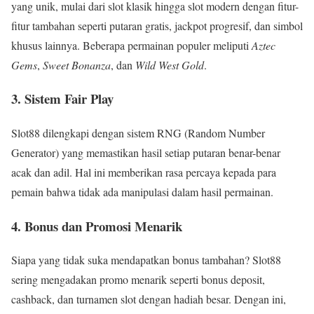
yang unik, mulai dari slot klasik hingga slot modern dengan fitur-
fitur tambahan seperti putaran gratis, jackpot progresif, dan simbol
khusus lainnya. Beberapa permainan populer meliputi
Aztec
Gems
,
Sweet Bonanza
, dan
Wild West Gold
.
3.
Sistem Fair Play
Slot88 dilengkapi dengan sistem RNG (Random Number
Generator) yang memastikan hasil setiap putaran benar-benar
acak dan adil. Hal ini memberikan rasa percaya kepada para
pemain bahwa tidak ada manipulasi dalam hasil permainan.
4.
Bonus dan Promosi Menarik
Siapa yang tidak suka mendapatkan bonus tambahan? Slot88
sering mengadakan promo menarik seperti bonus deposit,
cashback, dan turnamen slot dengan hadiah besar. Dengan ini,