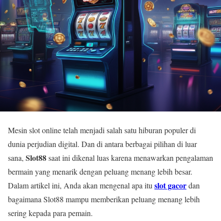
Mesin slot online telah menjadi salah satu hiburan populer di
dunia perjudian digital. Dan di antara berbagai pilihan di luar
Slot88
sana,
saat ini dikenal luas karena menawarkan pengalaman
bermain yang menarik dengan peluang menang lebih besar.
slot gacor
Dalam artikel ini, Anda akan mengenal apa itu
dan
bagaimana Slot88 mampu memberikan peluang menang lebih
sering kepada para pemain.