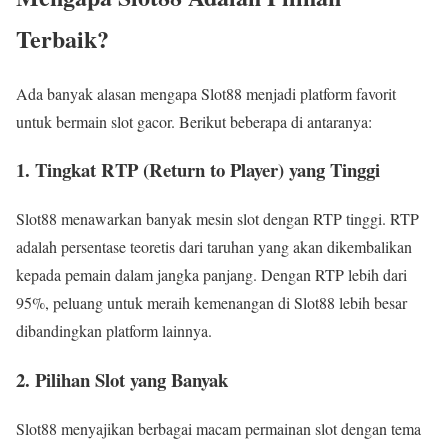
Terbaik?
Ada banyak alasan mengapa Slot88 menjadi platform favorit
untuk bermain slot gacor. Berikut beberapa di antaranya:
1.
Tingkat RTP (Return to Player) yang Tinggi
Slot88 menawarkan banyak mesin slot dengan RTP tinggi. RTP
adalah persentase teoretis dari taruhan yang akan dikembalikan
kepada pemain dalam jangka panjang. Dengan RTP lebih dari
95%, peluang untuk meraih kemenangan di Slot88 lebih besar
dibandingkan platform lainnya.
2.
Pilihan Slot yang Banyak
Slot88 menyajikan berbagai macam permainan slot dengan tema