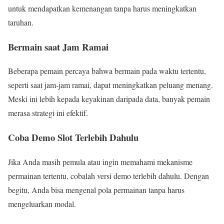
untuk mendapatkan kemenangan tanpa harus meningkatkan
taruhan.
Bermain saat Jam Ramai
Beberapa pemain percaya bahwa bermain pada waktu tertentu,
seperti saat jam-jam ramai, dapat meningkatkan peluang menang.
Meski ini lebih kepada keyakinan daripada data, banyak pemain
merasa strategi ini efektif.
Coba Demo Slot Terlebih Dahulu
Jika Anda masih pemula atau ingin memahami mekanisme
permainan tertentu, cobalah versi demo terlebih dahulu. Dengan
begitu, Anda bisa mengenal pola permainan tanpa harus
mengeluarkan modal.